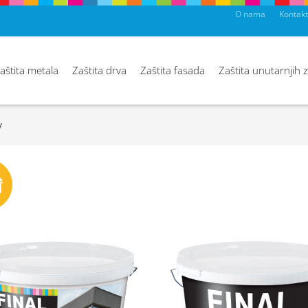
O nama
Kontakt
aštita metala
Zaštita drva
Zaštita fasada
Zaštita unutarnjih 
v