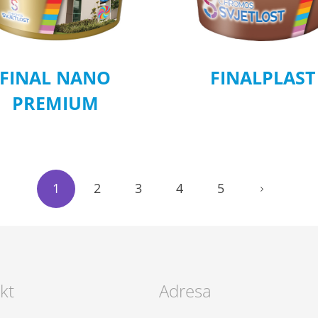
FINAL NANO
FINALPLAST
PREMIUM
1
2
3
4
5
kt
Adresa