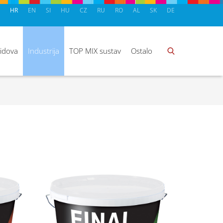
HR
EN
SI
HU
CZ
RU
RO
AL
SK
DE
zidova
Industrija
TOP MIX sustav
Ostalo