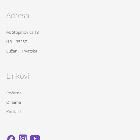
Adresa
M. Stojanovića 13
HR – 35257
Lužani, Hrvatska
Linkovi
Početna
O nama
Kontakt