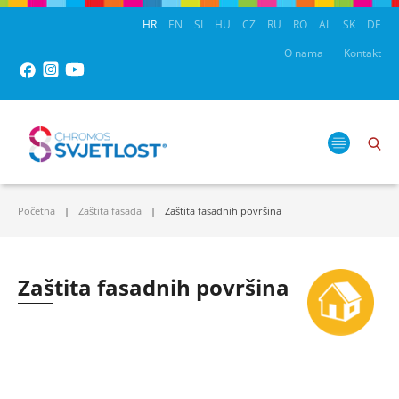
HR
EN
SI
HU
CZ
RU
RO
AL
SK
DE
O nama
Kontakt
Početna
Zaštita fasada
Zaštita fasadnih površina
Zaštita fasadnih površina